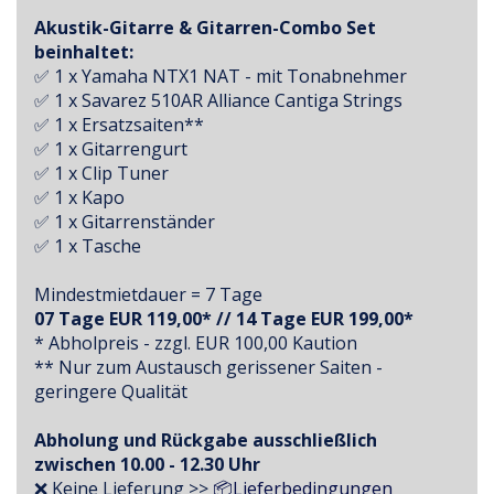
Akustik-Gitarre & Gitarren-Combo Set
beinhaltet:
✅ 1 x Yamaha NTX1 NAT - mit Tonabnehmer
✅ 1 x Savarez 510AR Alliance Cantiga Strings
✅ 1 x Ersatzsaiten**
✅ 1 x Gitarrengurt
✅ 1 x Clip Tuner
✅ 1 x Kapo
✅ 1 x Gitarrenständer
✅ 1 x Tasche
Mindestmietdauer = 7 Tage
07 Tage EUR 119,00* // 14 Tage EUR 199,00*
* Abholpreis - zzgl. EUR 100,00 Kaution
** Nur zum Austausch gerissener Saiten -
geringere Qualität
Abholung und Rückgabe ausschließlich
zwischen 10.00 - 12.30 Uhr
❌ Keine Lieferung >>
📦Lieferbedingungen