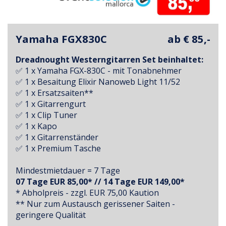
Yamaha FGX830C
ab € 85,-
Dreadnought Westerngitarren Set beinhaltet:
✅ 1 x Yamaha FGX-830C - mit Tonabnehmer
✅ 1 x Besaitung Elixir Nanoweb Light 11/52
✅ 1 x Ersatzsaiten**
✅ 1 x Gitarrengurt
✅ 1 x Clip Tuner
✅ 1 x Kapo
✅ 1 x Gitarrenständer
✅ 1 x Premium Tasche
Mindestmietdauer = 7 Tage
07 Tage EUR 85,00* // 14 Tage EUR 149,00*
* Abholpreis - zzgl. EUR 75,00 Kaution
** Nur zum Austausch gerissener Saiten -
geringere Qualität