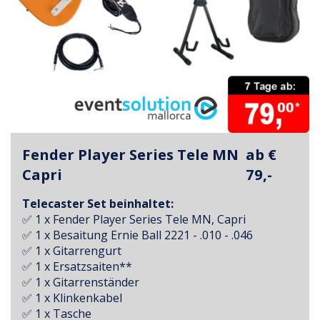
Fender Player Series Tele MN
ab €
Capri
79,-
Telecaster Set beinhaltet:
✅ 1 x Fender Player Series Tele MN, Capri
✅ 1 x Besaitung Ernie Ball 2221 - .010 - .046
✅ 1 x Gitarrengurt
✅ 1 x Ersatzsaiten**
✅ 1 x Gitarrenständer
✅ 1 x Klinkenkabel
✅ 1 x Tasche