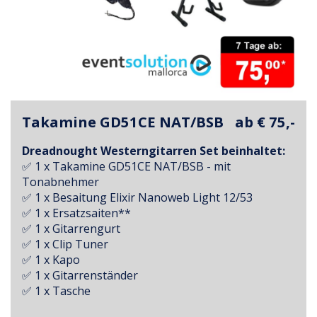
Takamine GD51CE NAT/BSB
ab € 75,-
Dreadnought Westerngitarren Set beinhaltet:
✅ 1 x Takamine GD51CE NAT/BSB - mit
Tonabnehmer
✅ 1 x Besaitung Elixir Nanoweb Light 12/53
✅ 1 x Ersatzsaiten**
✅ 1 x Gitarrengurt
✅ 1 x Clip Tuner
✅ 1 x Kapo
✅ 1 x Gitarrenständer
✅ 1 x Tasche