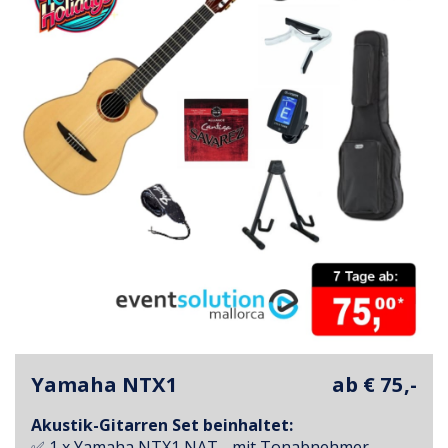
Yamaha NTX1
ab € 75,-
Akustik-Gitarren Set beinhaltet:
✅ 1 x Yamaha NTX1 NAT - mit Tonabnehmer